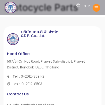
Motocycle Parts
EN
TH
บริษัท เอส.ดี.พี. จำกัด
S.D.P. Co., Ltd.
Head Office
567/51 On Nut Road, Prawet Sub-district, Prawet
District, Bangkok 10250, Thailand
Tel. : 0-2012-8591-2
Fax : 0-2012-8593
Contact Us