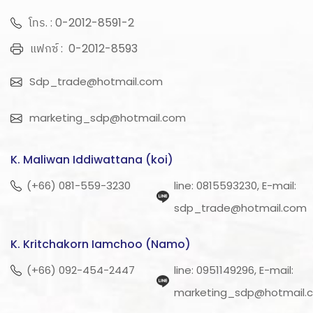
โทร. : 0-2012-8591-2
แฟกซ์ : 0-2012-8593
Sdp_trade@hotmail.com
marketing_sdp@hotmail.com
K. Maliwan Iddiwattana (koi)
(+66) 081-559-3230
line: 0815593230, E-mail:
sdp_trade@hotmail.com
K. Kritchakorn Iamchoo (Namo)
(+66) 092-454-2447
line: 0951149296, E-mail:
marketing_sdp@hotmail.